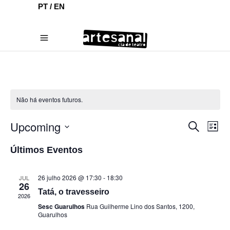
PT /
EN
Não há eventos futuros.
Upcoming
Pesquisa
Nav
Procurar
List
eventos
e
do
Selecione
Últimos Eventos
navegaçã
visu
a
de
Eve
data.
visuais
26 julho 2026 @ 17:30
-
18:30
JUL
26
de
Tatá, o travesseiro
2026
Eventos
Sesc Guarulhos
Rua Guilherme Lino dos Santos, 1200,
Guarulhos