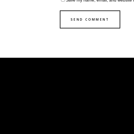
Save my name, email, and website in
INFO
PARC
+ 55 
CONT
HOME