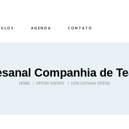
CULOS
AGENDA
CONTATO
esanal Companhia de Te
HOME
/
OPERA SHOWS
/
DON GIOVANI OPERA