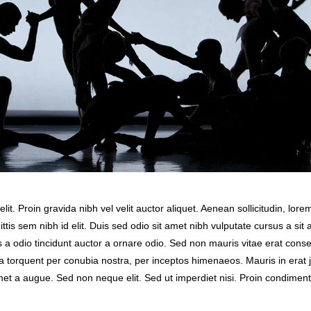
it. Proin gravida nibh vel velit auctor aliquet. Aenean sollicitudin, lore
ttis sem nibh id elit. Duis sed odio sit amet nibh vulputate cursus a sit
 a odio tincidunt auctor a ornare odio. Sed non mauris vitae erat cons
tora torquent per conubia nostra, per inceptos himenaeos. Mauris in erat 
et a augue. Sed non neque elit. Sed ut imperdiet nisi. Proin condimen