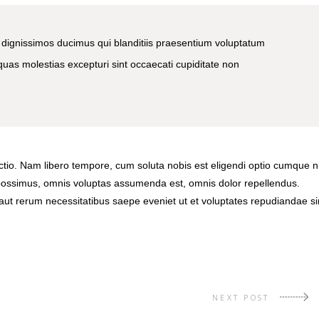
 dignissimos ducimus qui blanditiis praesentium voluptatum
 quas molestias excepturi sint occaecati cupiditate non
nctio. Nam libero tempore, cum soluta nobis est eligendi optio cumque ni
possimus, omnis voluptas assumenda est, omnis dolor repellendus.
aut rerum necessitatibus saepe eveniet ut et voluptates repudiandae si
NEXT POST