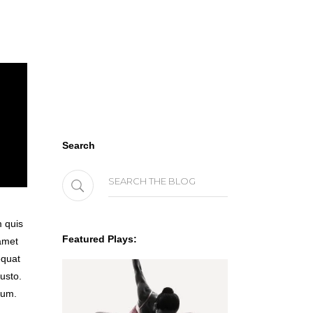
Search
Search
for:
m quis
Featured Plays:
 amet
equat
justo.
tum.