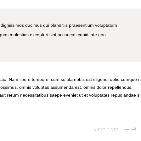
 dignissimos ducimus qui blanditiis praesentium voluptatum
 quas molestias excepturi sint occaecati cupiditate non
nctio. Nam libero tempore, cum soluta nobis est eligendi optio cumque ni
possimus, omnis voluptas assumenda est, omnis dolor repellendus.
aut rerum necessitatibus saepe eveniet ut et voluptates repudiandae si
NEXT POST