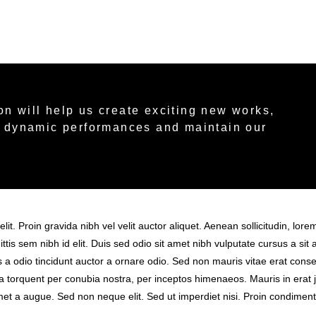
on will help us create exciting new works,
ur dynamic performances and maintain our
it. Proin gravida nibh vel velit auctor aliquet. Aenean sollicitudin, lore
ttis sem nibh id elit. Duis sed odio sit amet nibh vulputate cursus a sit
 a odio tincidunt auctor a ornare odio. Sed non mauris vitae erat cons
tora torquent per conubia nostra, per inceptos himenaeos. Mauris in erat 
et a augue. Sed non neque elit. Sed ut imperdiet nisi. Proin condimen