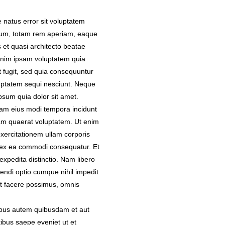
e natus error sit voluptatem
um, totam rem aperiam, eaque
is et quasi architecto beatae
enim ipsam voluptatem quia
t fugit, sed quia consequuntur
uptatem sequi nesciunt. Neque
psum quia dolor sit amet.
uam eius modi tempora incidunt
am quaerat voluptatem. Ut enim
xercitationem ullam corporis
id ex ea commodi consequatur. Et
expedita distinctio. Nam libero
endi optio cumque nihil impedit
t facere possimus, omnis
ibus autem quibusdam et aut
atibus saepe eveniet ut et