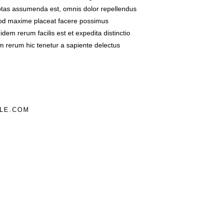
tas assumenda est, omnis dolor repellendus
od maxime placeat facere possimus
dem rerum facilis est et expedita distinctio
m rerum hic tenetur a sapiente delectus
LE.COM