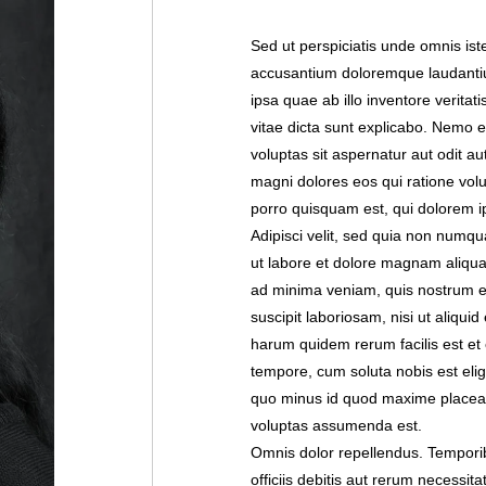
Sed ut perspiciatis unde omnis ist
accusantium doloremque laudanti
ipsa quae ab illo inventore veritat
vitae dicta sunt explicabo. Nemo 
voluptas sit aspernatur aut odit au
magni dolores eos qui ratione vol
porro quisquam est, qui dolorem i
Adipisci velit, sed quia non numq
ut labore et dolore magnam aliqu
ad minima veniam, quis nostrum e
suscipit laboriosam, nisi ut aliqu
harum quidem rerum facilis est et 
tempore, cum soluta nobis est elig
quo minus id quod maxime placea
voluptas assumenda est.
Omnis dolor repellendus. Tempor
officiis debitis aut rerum necessit