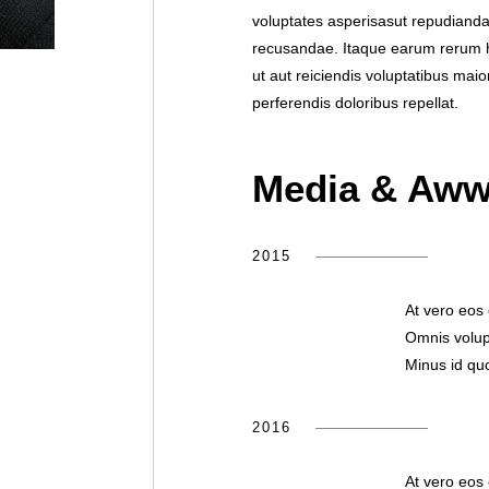
voluptates asperisasut repudianda
recusandae. Itaque earum rerum hi
ut aut reiciendis voluptatibus mai
perferendis doloribus repellat.
Media & Aww
2015
At vero eos
Omnis volup
Minus id qu
2016
At vero eos