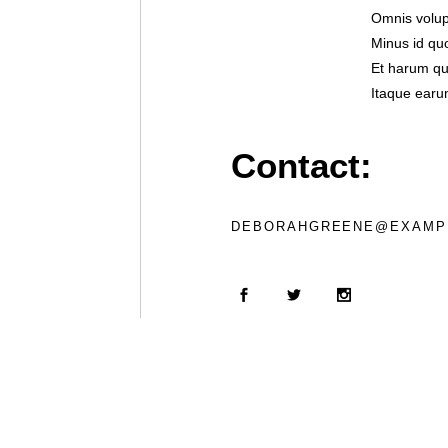
Omnis volup
Minus id qu
Et harum qui
Itaque earu
Contact:
DEBORAHGREENE@EXAMP