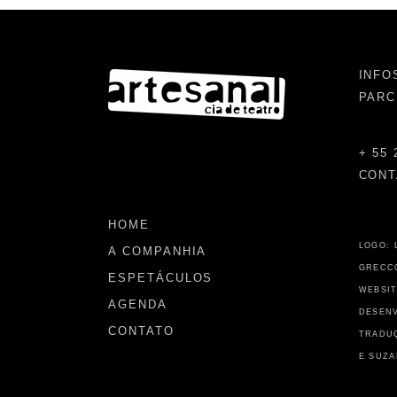
INFO
PARC
+ 55 
CONT
HOME
LOGO: 
A COMPANHIA
GRECC
ESPETÁCULOS
WEBSIT
AGENDA
DESENV
CONTATO
TRADUÇ
E SUZA