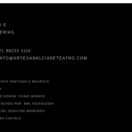
S E
ERIAS
21 98233 1110
ATO@ARTESANALCIADETEATRO.COM
LYGIA SANTIAGO E MAURÍCIO
O
E DESIGN: FUNGI BRANDS
OLVIDO POR: BAK TECNOLOGIA
ÃO: EDEILTON MEDEIROS
NA CASTELO